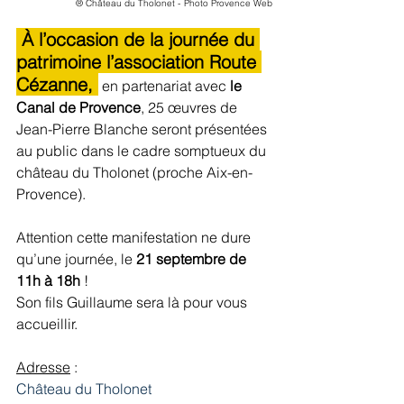
® 
Château du Tholonet -
Photo Provence Web
 À l’occasion de la journée du 
patrimoine l’association 
Route 
Cézanne, 
 en partenariat avec 
le 
Canal de Provence
, 25 œuvres de 
Jean-Pierre Blanche seront présentées 
au public dans le cadre somptueux du 
château du Tholonet (proche Aix-en-
Provence).
Attention cette manifestation ne dure 
qu’une journée, le 
21 septembre de 
11h à 18h
 !
Son fils Guillaume sera là pour vous 
accueillir.
Adresse
 :
Château du Tholonet