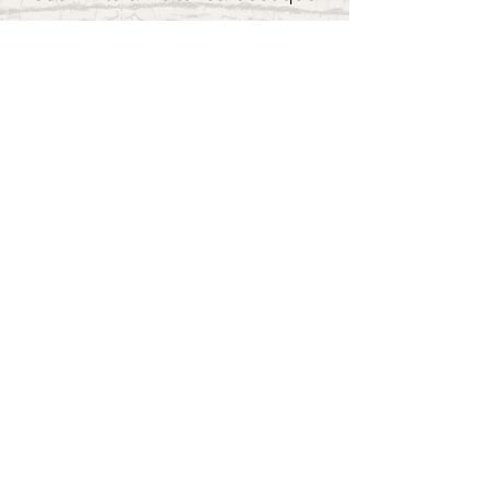
Visiter la boutique
L'artiste
Les œuvres
Actualités
Éditions
L'associatio
n